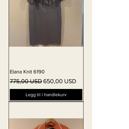
Elana Knit 6190
Vanlig pris
Salgspris
775,00 USD
650,00 USD
Legg til i handlekurv