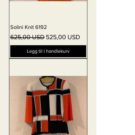
Solini Knit 6192
Vanlig pris
Salgspris
625,00 USD
525,00 USD
Legg til i handlekurv