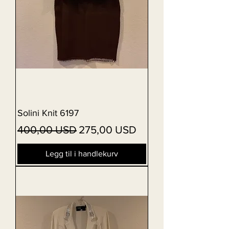
Solini Knit 6197
Vanlig pris
Salgspris
400,00 USD
275,00 USD
Legg til i handlekurv