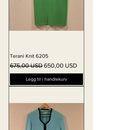
Terani Knit 6205
Vanlig pris
Salgspris
675,00 USD
650,00 USD
Legg til i handlekurv