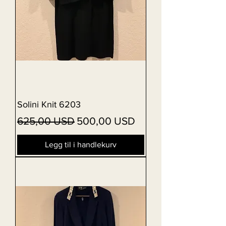
Solini Knit 6203
Vanlig pris
Salgspris
625,00 USD
500,00 USD
Legg til i handlekurv