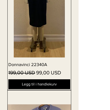
Donnavinci 22340A
Vanlig pris
Salgspris
199,00 USD
99,00 USD
Legg til i handlekurv