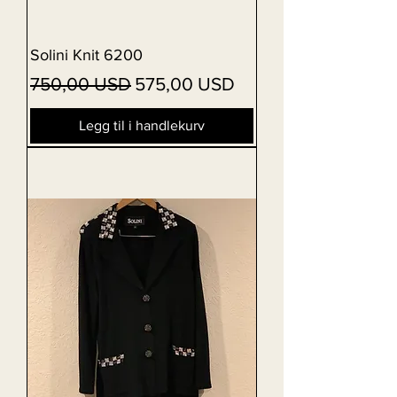
Solini Knit 6200
Vanlig pris
Salgspris
750,00 USD
575,00 USD
Legg til i handlekurv