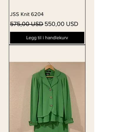
JSS Knit 6204
Vanlig pris
Salgspris
575,00 USD
550,00 USD
Legg til i handlekurv