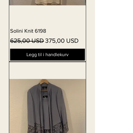
Solini Knit 6198
Vanlig pris
Salgspris
625,00 USD
375,00 USD
Legg til i handlekurv