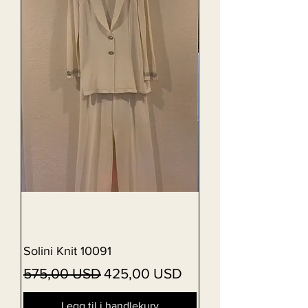
Solini Knit 10091
Vanlig pris
Salgspris
575,00 USD
425,00 USD
Legg til i handlekurv