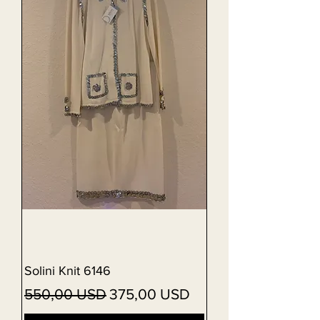
Solini Knit 6146
Vanlig pris
Salgspris
550,00 USD
375,00 USD