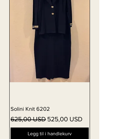
Solini Knit 6202
Vanlig pris
Salgspris
625,00 USD
525,00 USD
Legg til i handlekurv