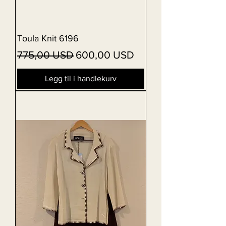
Toula Knit 6196
Vanlig pris
Salgspris
775,00 USD
600,00 USD
Legg til i handlekurv