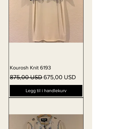
Kourosh Knit 6193
Vanlig pris
Salgspris
875,00 USD
675,00 USD
Legg til i handlekurv