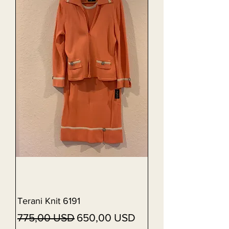
Terani Knit 6191
Vanlig pris
Salgspris
775,00 USD
650,00 USD