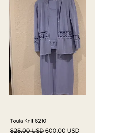
Toula Knit 6210
Vanlig pris
Salgspris
825,00 USD
600,00 USD