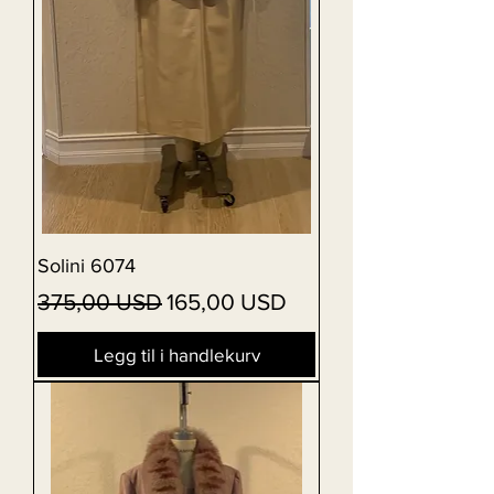
Solini 6074
Vanlig pris
Salgspris
375,00 USD
165,00 USD
Legg til i handlekurv