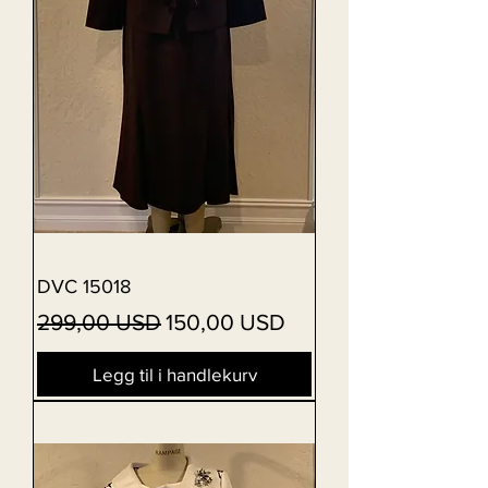
DVC 15018
Vanlig pris
Salgspris
299,00 USD
150,00 USD
Legg til i handlekurv