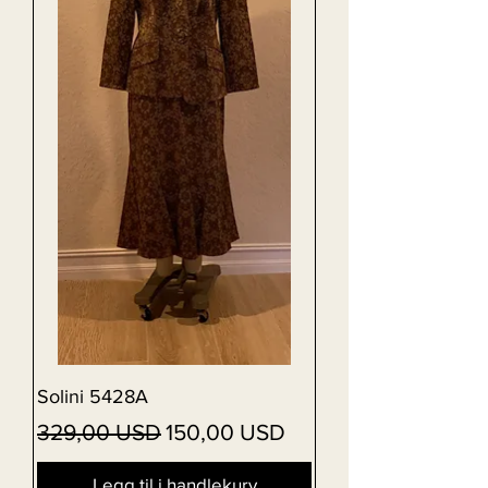
Solini 5428A
Vanlig pris
Salgspris
329,00 USD
150,00 USD
Legg til i handlekurv