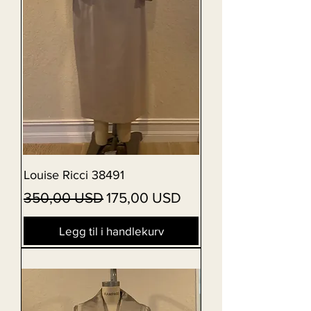
Louise Ricci 38491
Vanlig pris
Salgspris
350,00 USD
175,00 USD
Legg til i handlekurv