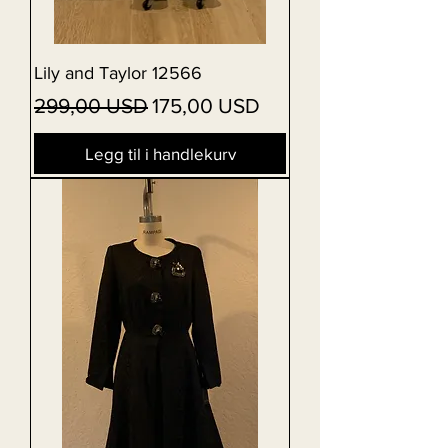
Lily and Taylor 12566
Vanlig pris
Salgspris
299,00 USD
175,00 USD
Legg til i handlekurv