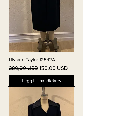
Lily and Taylor 12542A
Vanlig pris
Salgspris
289,00 USD
150,00 USD
Legg til i handlekurv