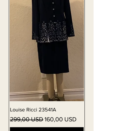
Louise Ricci 23541A
Vanlig pris
Salgspris
299,00 USD
160,00 USD