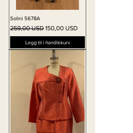
Solini 5678A
Vanlig pris
Salgspris
259,00 USD
150,00 USD
Legg til i handlekurv