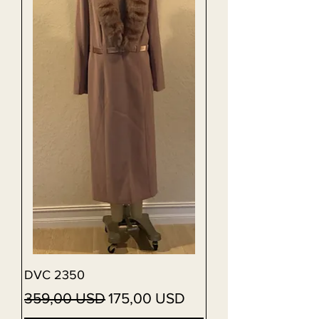
DVC 2350
Vanlig pris
Salgspris
359,00 USD
175,00 USD