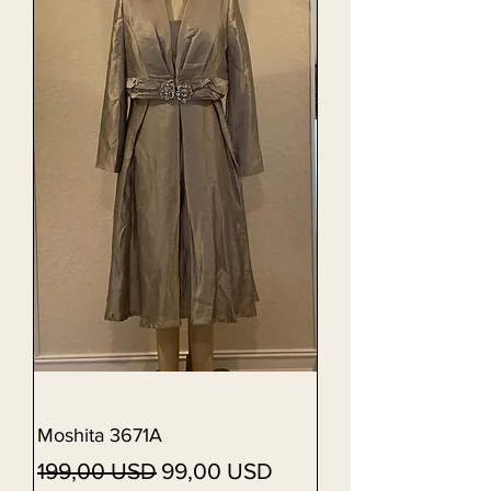
Moshita 3671A
Vanlig pris
Salgspris
199,00 USD
99,00 USD