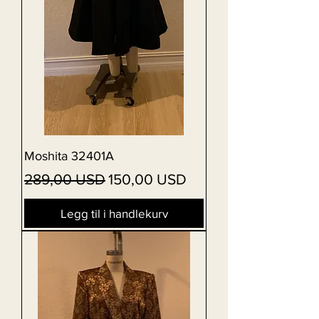
Moshita 32401A
Vanlig pris
Salgspris
289,00 USD
150,00 USD
Legg til i handlekurv