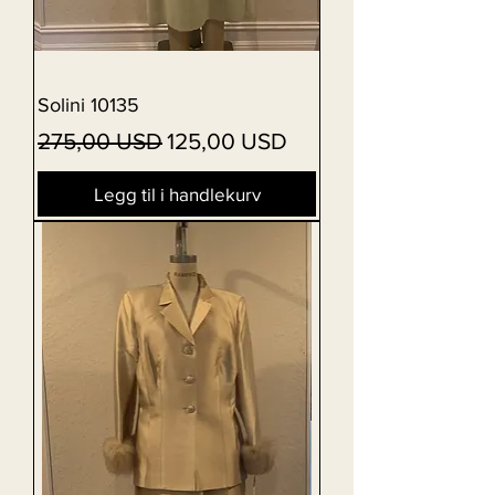
Solini 10135
Vanlig pris
Salgspris
275,00 USD
125,00 USD
Legg til i handlekurv