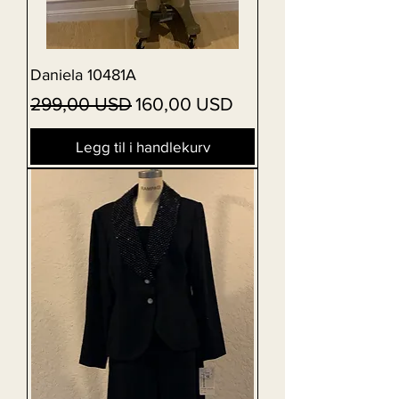
Daniela 10481A
Vanlig pris
Salgspris
299,00 USD
160,00 USD
Legg til i handlekurv