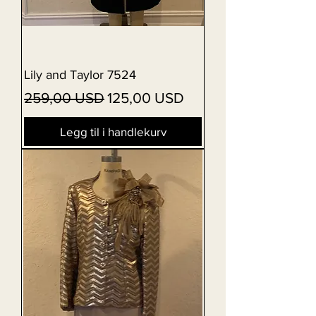
Lily and Taylor 7524
Vanlig pris
Salgspris
259,00 USD
125,00 USD
Legg til i handlekurv