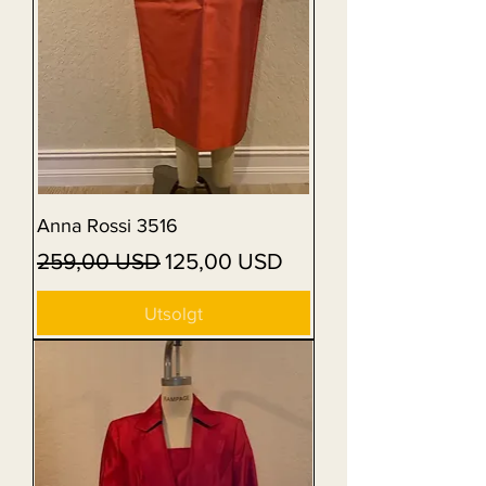
Anna Rossi 3516
Vanlig pris
Salgspris
259,00 USD
125,00 USD
Utsolgt