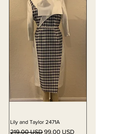
Lily and Taylor 2471A
Vanlig pris
Salgspris
219,00 USD
99,00 USD