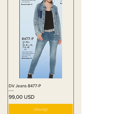
DV Jeans 8477-P
Pris
99,00 USD
Utsolgt