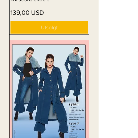
Pris
139,00 USD
Utsolgt