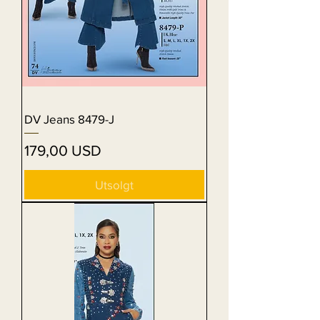
DV Jeans 8479-J
Pris
179,00 USD
Utsolgt