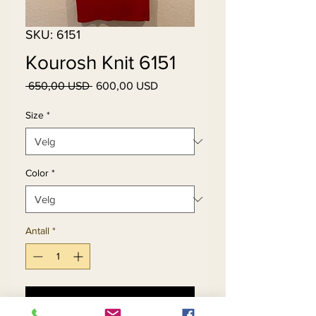
SKU: 6151
Kourosh Knit 6151
Vanlig
Salgspris
 650,00 USD 
600,00 USD
pris
Size
*
Color
*
Antall
*
Legg til i handlekurv