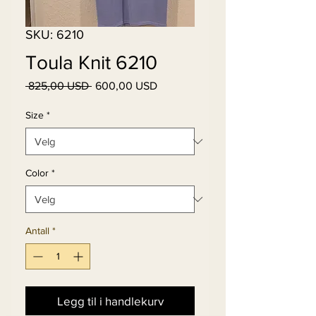
SKU: 6210
Toula Knit 6210
Vanlig
Salgspris
 825,00 USD 
600,00 USD
pris
Size
*
Color
*
Antall
*
Legg til i handlekurv