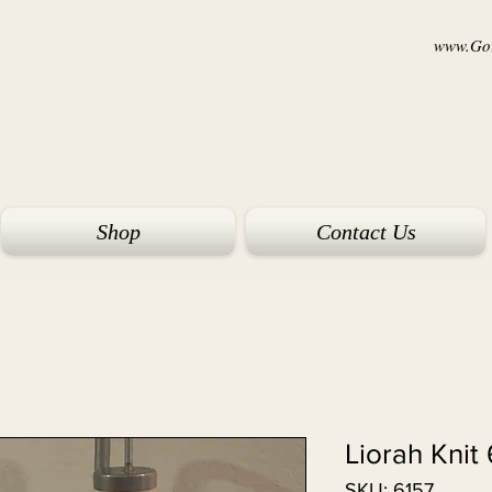
www.Goi
Shop
Contact Us
Liorah Knit
SKU: 6157