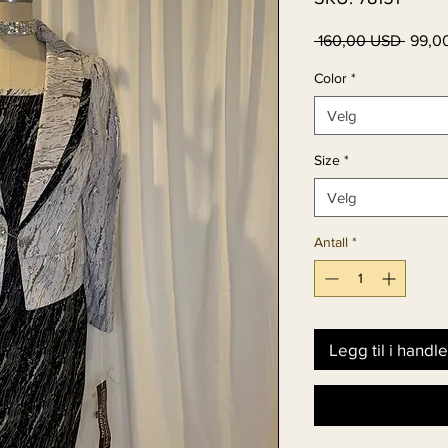
Vanli
 160,00 USD 
99,0
pris
Color
*
Velg
Size
*
Velg
Antall
*
Legg til i handl