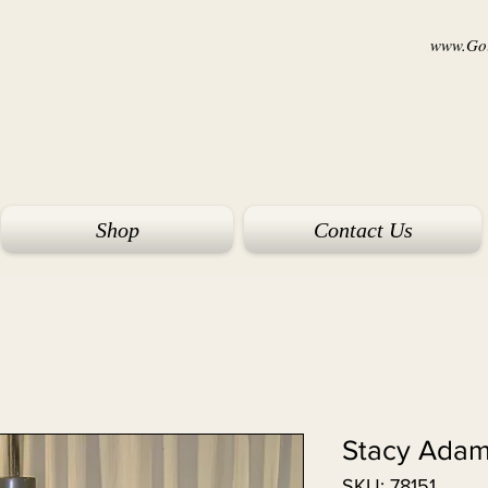
www.Goi
Shop
Contact Us
Stacy Adam
SKU: 78151