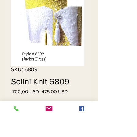
SKU: 6809
Solini Knit 6809
Vanlig
Salgspris
 700,00 USD 
475,00 USD
pris
Utsolgt
Skirt - No Tassel, No Split