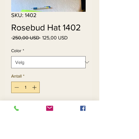
SKU: 1402
Rosebud Hat 1402
Vanlig
Salgspris
 250,00 USD 
125,00 USD
pris
Color
*
Antall
*
Legg til i handlekurv
Kjøp nå