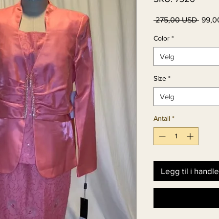
Vanli
 275,00 USD 
99,0
pris
Color
*
Velg
Size
*
Velg
Antall
*
Legg til i handl