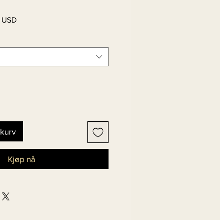
Salgspris
 USD
ekurv
Kjøp nå