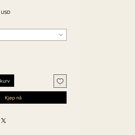
Salgspris
 USD
ekurv
Kjøp nå