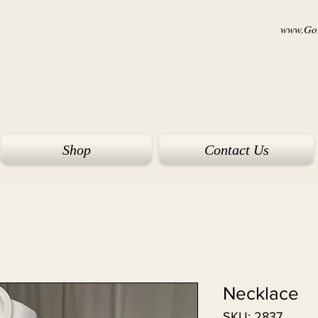
www.Goi
Shop
Contact Us
Necklace
SKU: 2837