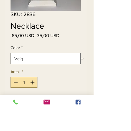
SKU: 2836
Necklace
Vanlig
Salgspris
 65,00 USD 
35,00 USD
pris
Color
*
Antall
*
Legg til i handlekurv
Kjøp nå