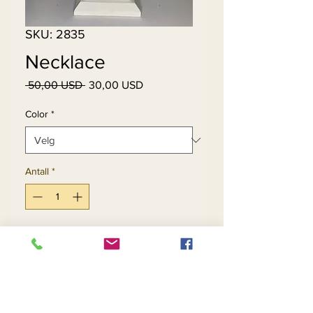
SKU: 2835
Necklace
Vanlig
Salgspris
 50,00 USD 
30,00 USD
pris
Color
*
Antall
*
Legg til i handlekurv
Kjøp nå