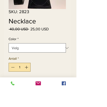
SKU: 2823
Necklace
Vanlig
Salgspris
 40,00 USD 
25,00 USD
pris
Color
*
Antall
*
Legg til i handlekurv
Kjøp nå