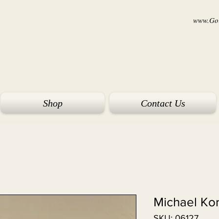
www.Goi
Shop
Contact Us
Michael Ko
SKU: 06127