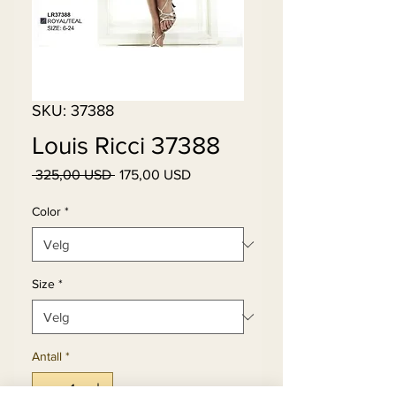
SKU: 37388
Louis Ricci 37388
Vanlig
Salgspris
 325,00 USD 
175,00 USD
pris
Color
*
Size
*
Antall
*