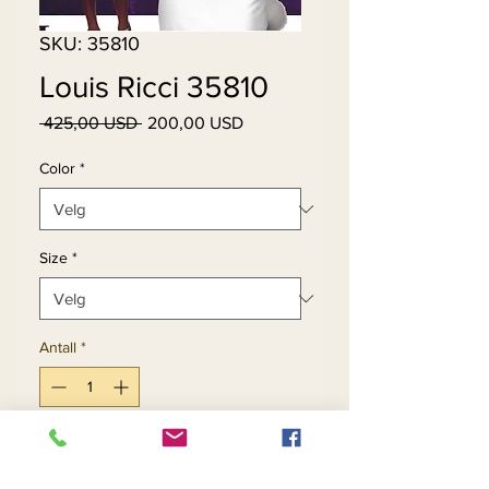
SKU: 35810
Louis Ricci 35810
Vanlig
Salgspris
 425,00 USD 
200,00 USD
pris
Color
*
Size
*
Antall
*
Legg til i handlekurv