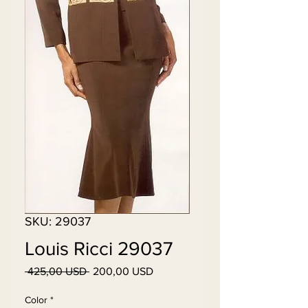
SKU: 29037
Louis Ricci 29037
Vanlig
Salgspris
 425,00 USD 
200,00 USD
pris
Color
*