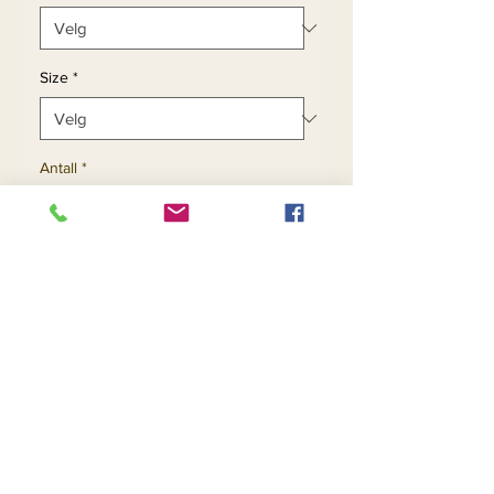
Size
*
Antall
*
Legg til i handlekurv
Kjøp nå
Ginuwine Fox Collar