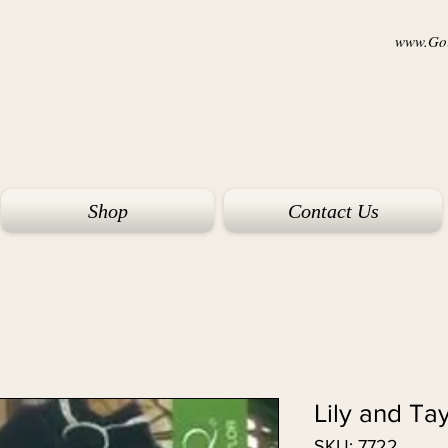
www.Goi
Shop
Contact Us
Lily and Ta
SKU: 7722