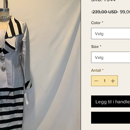
Vanli
 239,00 USD 
99,0
pris
Color
*
Velg
Size
*
Velg
Antall
*
Legg til i handl