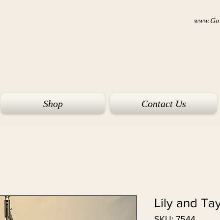
www.Goi
Shop
Contact Us
Lily and Ta
SKU: 7544