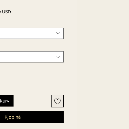
Salgspris
0 USD
ekurv
Kjøp nå