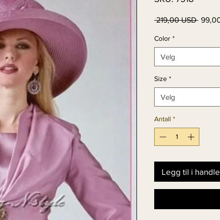
Vanlig
 219,00 USD 
99,0
pris
Color
*
Velg
Size
*
Velg
Antall
*
Legg til i handl