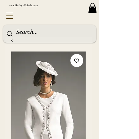
www.Going-N-Style.com