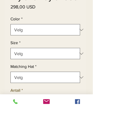
Pris
298,00 USD
Color
*
Size
*
Matching Hat
*
Antall
*
Legg til i handlekurv