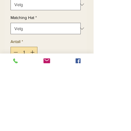
Matching Hat
*
Antall
*
Legg til i handlekurv
Kjøp nå
2pc Studded Rhinestone
Crepe Skirt Set
Black (H278)
Fuchsia (Limited) Sizes: 10-