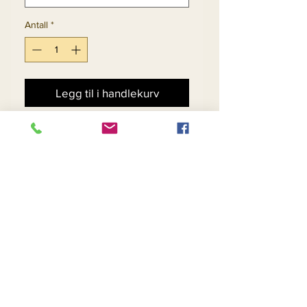
Antall
*
Legg til i handlekurv
Kjøp nå
2pc Jacket & Skirt Set 
Exclusive Knitted Yarn
Return and Refund Policy
Contact Us