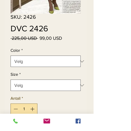
SKU: 2426
DVC 2426
Vanlig
Salgspris
 225,00 USD 
99,00 USD
pris
Color
*
Size
*
Antall
*
Legg til i handlekurv