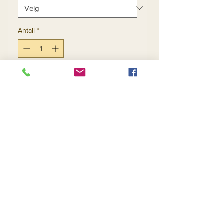
Antall
*
Legg til i handlekurv
Kjøp nå
Return and Refund Policy
Contact Us
Returns
About Us
Privacy