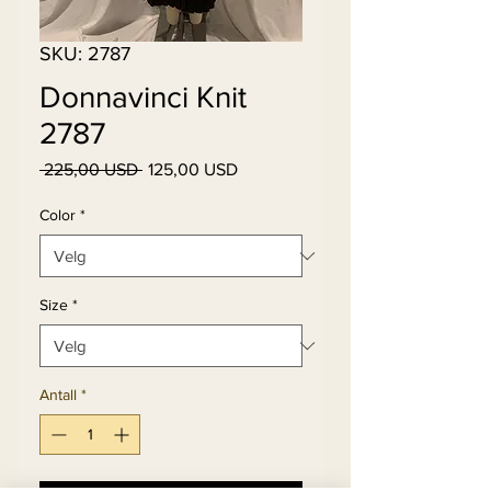
SKU: 2787
Donnavinci Knit
2787
Vanlig
Salgspris
 225,00 USD 
125,00 USD
pris
Color
*
Size
*
Antall
*