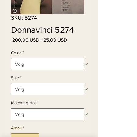
SKU: 5274
Donnavinci 5274
Vanlig
Salgspris
 200,00 USD 
125,00 USD
pris
Color
*
Size
*
Matching Hat
*
Antall
*