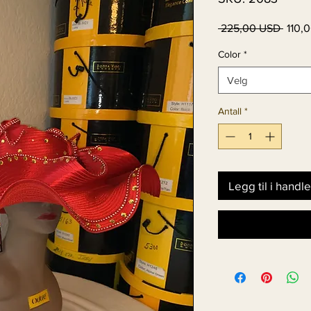
Vanli
 225,00 USD 
110,
pris
Color
*
Velg
Antall
*
Legg til i handl