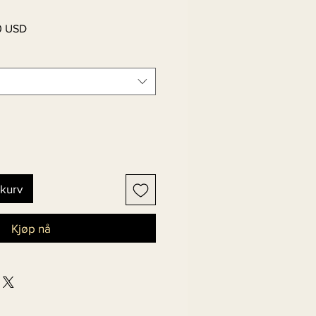
Salgspris
0 USD
ekurv
Kjøp nå