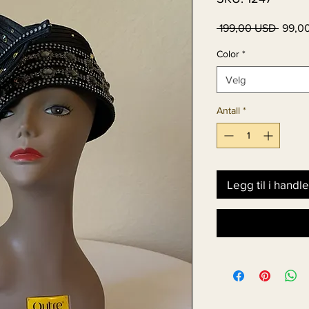
Vanlig
 199,00 USD 
99,0
pris
Color
*
Velg
Antall
*
Legg til i handl