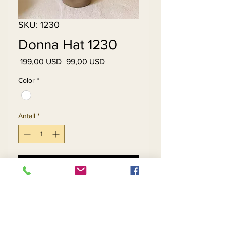
SKU: 1230
Donna Hat 1230
Vanlig
Salgspris
 199,00 USD 
99,00 USD
pris
Color
*
Antall
*
Legg til i handlekurv
Kjøp nå