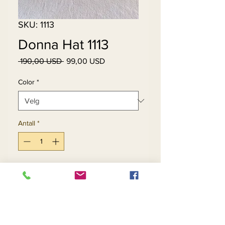
SKU: 1113
Donna Hat 1113
Vanlig
Salgspris
 190,00 USD 
99,00 USD
pris
Color
*
Antall
*
Legg til i handlekurv
Kjøp nå