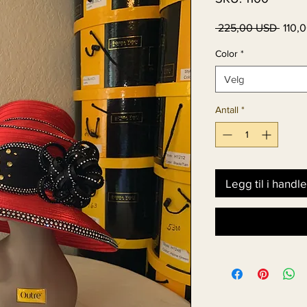
Vanli
 225,00 USD 
110,
pris
Color
*
Velg
Antall
*
Legg til i handl