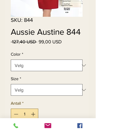
SKU: 844
Aussie Austine 844
Vanlig
Salgspris
 127,40 USD 
99,00 USD
pris
Color
*
Size
*
Antall
*
Legg til i handlekurv