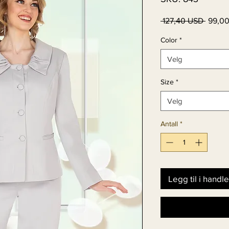
Vanlig
 127,40 USD 
99,0
pris
Color
*
Velg
Size
*
Velg
Antall
*
Legg til i handl