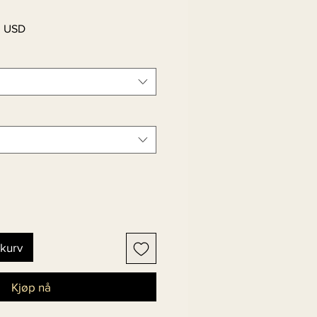
Salgspris
0 USD
ekurv
Kjøp nå