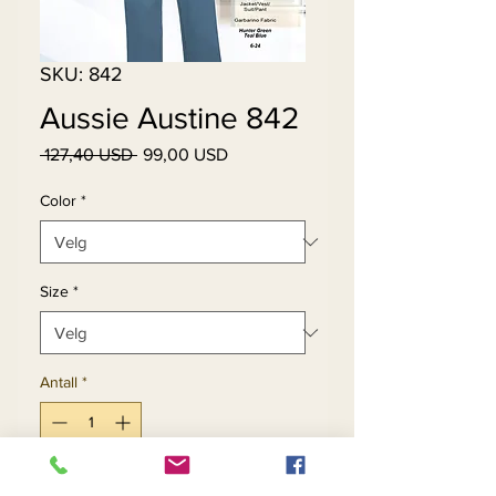
SKU: 842
Aussie Austine 842
Vanlig
Salgspris
 127,40 USD 
99,00 USD
pris
Color
*
Size
*
Antall
*
Legg til i handlekurv