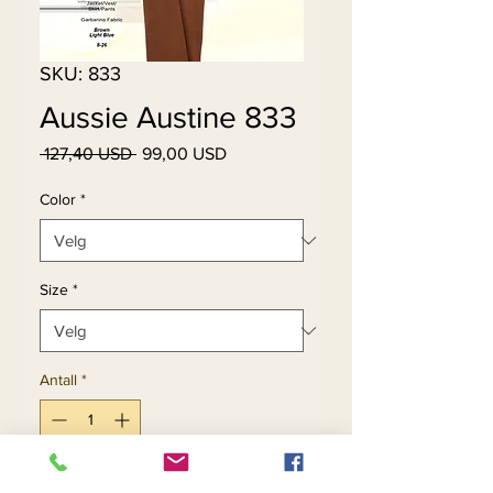
SKU: 833
Aussie Austine 833
Vanlig
Salgspris
 127,40 USD 
99,00 USD
pris
Color
*
Size
*
Antall
*
Legg til i handlekurv