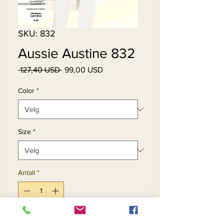
SKU: 832
Aussie Austine 832
Vanlig
Salgspris
 127,40 USD 
99,00 USD
pris
Color
*
Size
*
Antall
*
Legg til i handlekurv