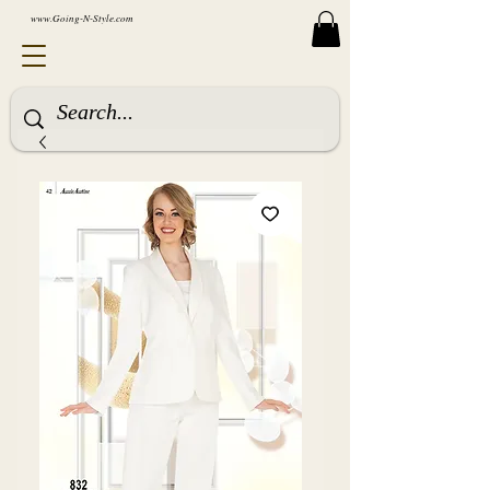
www.Going-N-Style.com