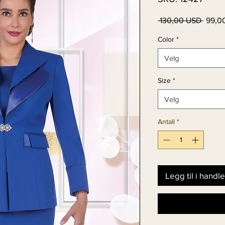
Vanli
 130,00 USD 
99,0
pris
Color
*
Velg
Size
*
Velg
Antall
*
Legg til i handl