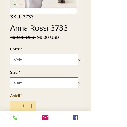
SKU: 3733
Anna Rossi 3733
Vanlig
Salgspris
 199,00 USD 
99,00 USD
pris
Color
*
Size
*
Antall
*
Legg til i handlekurv