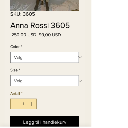
SKU: 3605
Anna Rossi 3605
Vanlig
Salgspris
 250,00 USD 
99,00 USD
pris
Color
*
Size
*
Antall
*
Legg til i handlekurv