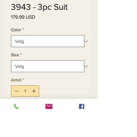
3943 - 3pc Suit
Pris
179,99 USD
Color
*
Size
*
Antall
*
Legg til i handlekurv
Kjøp nå