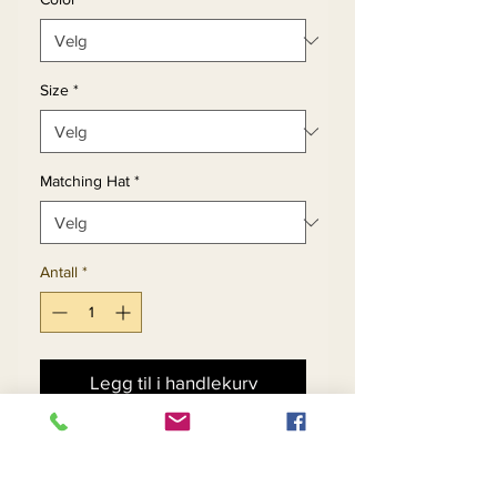
Size
*
Matching Hat
*
Antall
*
Legg til i handlekurv
Kjøp nå