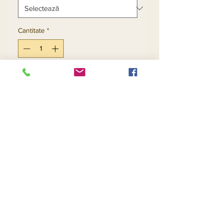
Cantitate
*
Adaugă în coș
Cumpără acum
Return and Refund Policy
Contact Us
Returns
About Us
Privacy