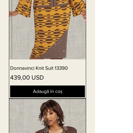
Donnavinci Knit Suit 13390
Preț
439,00 USD
Adaugă în coș