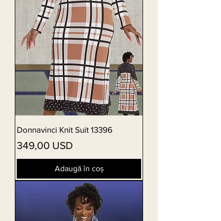
Donnavinci Knit Suit 13396
Preț
349,00 USD
Adaugă în coș