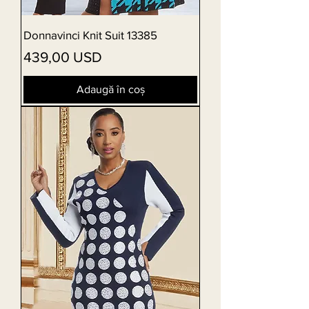
Donnavinci Knit Suit 13385
Preț
439,00 USD
Adaugă în coș