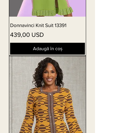
Donnavinci Knit Suit 13391
Preț
439,00 USD
Adaugă în coș