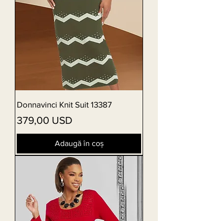
Donnavinci Knit Suit 13387
Preț
379,00 USD
Adaugă în coș