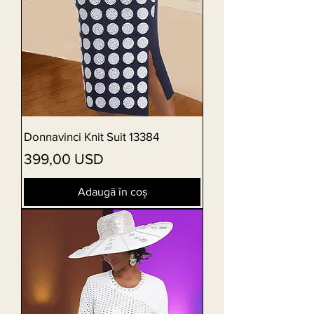
Donnavinci Knit Suit 13384
Preț
399,00 USD
Adaugă în coș