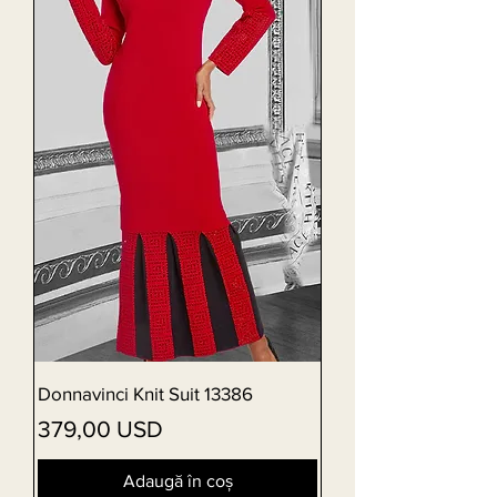
Donnavinci Knit Suit 13386
Preț
379,00 USD
Adaugă în coș