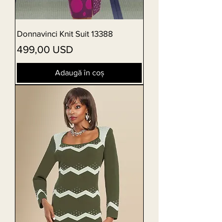
Donnavinci Knit Suit 13388
Preț
499,00 USD
Adaugă în coș