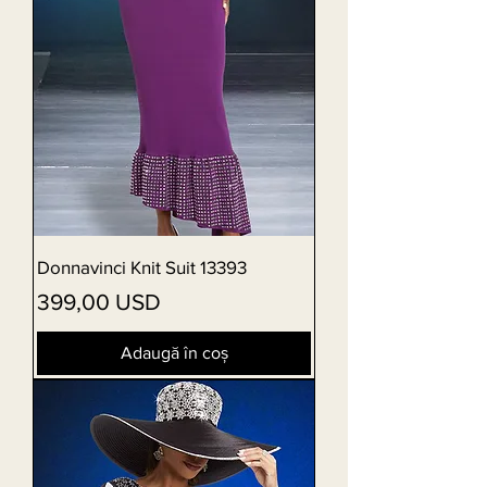
Donnavinci Knit Suit 13393
Preț
399,00 USD
Adaugă în coș