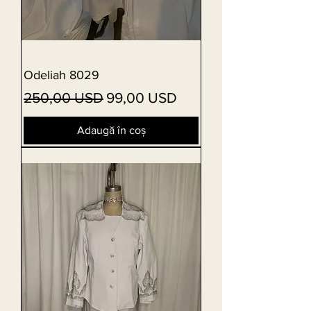
Odeliah 8029
Preț normal
Preț redus
250,00 USD
99,00 USD
Adaugă în coș