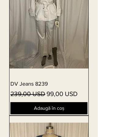
DV Jeans 8239
Preț normal
Preț redus
239,00 USD
99,00 USD
Adaugă în coș