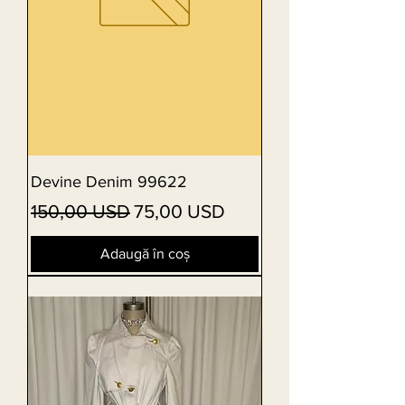
Devine Denim 99622
Preț normal
Preț redus
150,00 USD
75,00 USD
Adaugă în coș