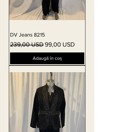
DV Jeans 8215
Preț normal
Preț redus
239,00 USD
99,00 USD
Adaugă în coș