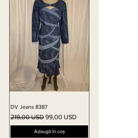
DV Jeans 8387
Preț normal
Preț redus
219,00 USD
99,00 USD
Adaugă în coș