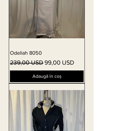
Odeliah 8050
Preț normal
Preț redus
239,00 USD
99,00 USD
Adaugă în coș