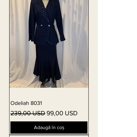
Odeliah 8031
Preț normal
Preț redus
239,00 USD
99,00 USD
Adaugă în coș