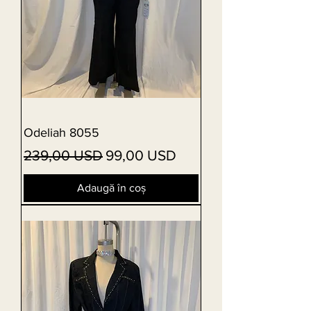
Odeliah 8055
Preț normal
Preț redus
239,00 USD
99,00 USD
Adaugă în coș