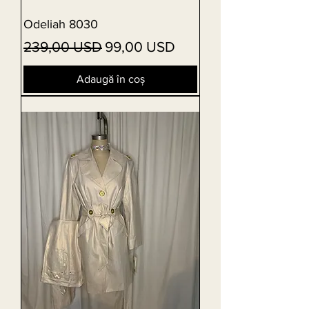
Odeliah 8030
Preț normal
Preț redus
239,00 USD
99,00 USD
Adaugă în coș