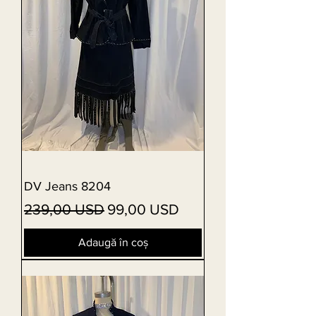
DV Jeans 8204
Preț normal
Preț redus
239,00 USD
99,00 USD
Adaugă în coș