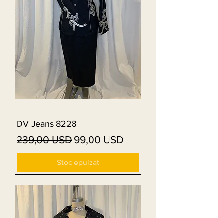
DV Jeans 8228
Preț normal
Preț redus
239,00 USD
99,00 USD
Stoc epuizat