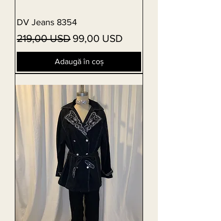
DV Jeans 8354
Preț normal
Preț redus
219,00 USD
99,00 USD
Adaugă în coș