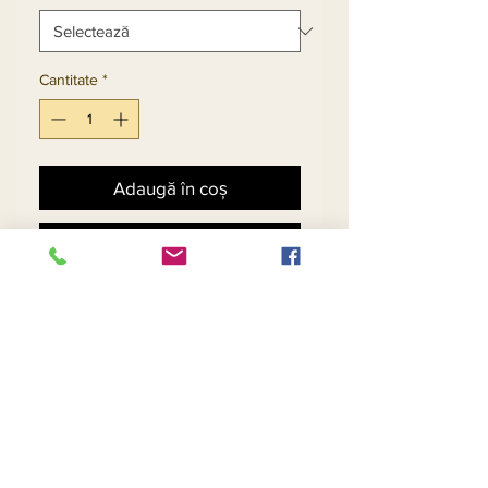
Cantitate
*
Adaugă în coș
Cumpără acum
Organza Applique Layer 
Dress With Bishop Sleeves 
And Bow Sash
Return and Refund Policy