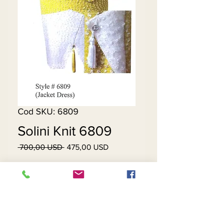
Cod SKU: 6809
Solini Knit 6809
 700,00 USD 
475,00 USD
Preț
Preț
normal
redus
Stoc epuizat
Skirt - No Tassel, No Split