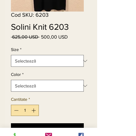
Cod SKU: 6203
Solini Knit 6203
 625,00 USD 
500,00 USD
Preț
Preț
normal
redus
Size
*
Color
*
Cantitate
*
Adaugă în coș